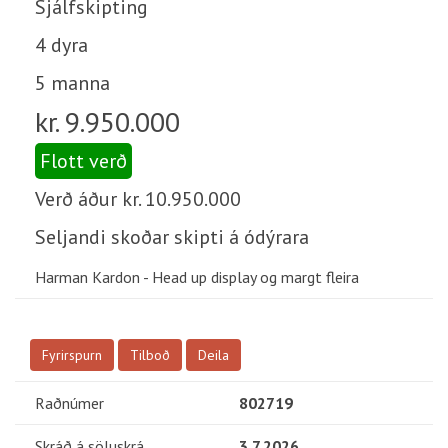
Sjálfskipting
4 dyra
5 manna
kr. 9.950.000
Flott verð
Verð áður kr. 10.950.000
Seljandi skoðar skipti á ódýrara
Harman Kardon - Head up display og margt fleira
Fyrirspurn
Tilboð
Deila
Raðnúmer
802719
Skráð á söluskrá
3.7.2026