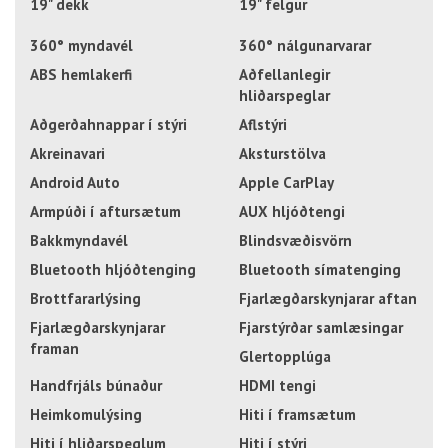
19" dekk
19" felgur
360° myndavél
360° nálgunarvarar
ABS hemlakerfi
Aðfellanlegir
hliðarspeglar
Aðgerðahnappar í stýri
Aflstýri
Akreinavari
Aksturstölva
Android Auto
Apple CarPlay
Armpúði í aftursætum
AUX hljóðtengi
Bakkmyndavél
Blindsvæðisvörn
Bluetooth hljóðtenging
Bluetooth símatenging
Brottfararlýsing
Fjarlægðarskynjarar aftan
Fjarlægðarskynjarar
Fjarstýrðar samlæsingar
framan
Glertopplúga
Handfrjáls búnaður
HDMI tengi
Heimkomulýsing
Hiti í framsætum
Hiti í hliðarspeglum
Hiti í stýri