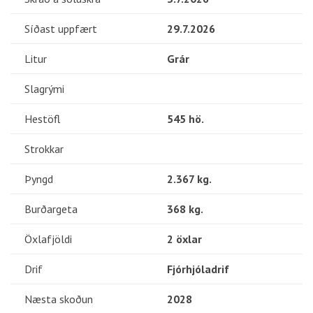
Síðast uppfært
29.7.2026
Litur
Grár
Slagrými
Hestöfl
545 hö.
Strokkar
Þyngd
2.367 kg.
Burðargeta
368 kg.
Öxlafjöldi
2 öxlar
Drif
Fjórhjóladrif
Næsta skoðun
2028