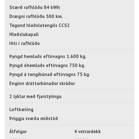
Stærð rafhlöðu 84 kWh
Drægni rafhlöðu 500 km.
Tegund hleðslutengils CCS2
Hleðslukapall
Hiti í rafhlöðu
Þyngd hemlaðs eftirvagns 1.600 kg.
Þyngd óhemlaðs eftirvagns 750 kg.
Þyngd á tengibúnað eftirvagns 75 kg.
Enginn dráttarbúnaður skráður
2 lyklar með fjarstýringu
Loftkæling
Þriggja svæða miðstöð
Álfelgur
4 vetrardekk