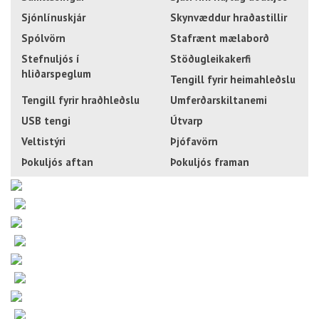
Sjónlínuskjár
Skynvæddur hraðastillir
Spólvörn
Stafrænt mælaborð
Stefnuljós í
Stöðugleikakerfi
hliðarspeglum
Tengill fyrir heimahleðslu
Tengill fyrir hraðhleðslu
Umferðarskiltanemi
USB tengi
Útvarp
Veltistýri
Þjófavörn
Þokuljós aftan
Þokuljós framan