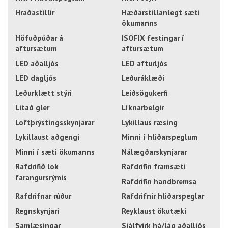
Hraðastillir
Hæðarstillanlegt sæti
ökumanns
Höfuðpúðar á
ISOFIX festingar í
aftursætum
aftursætum
LED aðalljós
LED afturljós
LED dagljós
Leðuráklæði
Leðurklætt stýri
Leiðsögukerfi
Litað gler
Líknarbelgir
Loftþrýstingsskynjarar
Lykillaus ræsing
Lykillaust aðgengi
Minni í hliðarspeglum
Minni í sæti ökumanns
Nálægðarskynjarar
Rafdrifið lok
Rafdrifin framsæti
farangursrýmis
Rafdrifin handbremsa
Rafdrifnar rúður
Rafdrifnir hliðarspeglar
Regnskynjari
Reyklaust ökutæki
Samlæsingar
Sjálfvirk há/lág aðalljós