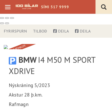
SÍMI 517 9999
FYRIRSPURN
TILBOÐ
DEILA
DEILA
100% RAFMAGN
Verð þ.kr.
BMW
I4 M50 M SPORT
Árgerð
XDRIVE
Akstur þ.km.
Nýskráning 5/2023
Sjálfskipting
Bensín
Akstur 28 þ.km.
Beinskipting
Dísel
Á staðnum
Rafmagn
Rafmagn
Flott verð
Hybrid
4x4
Plug-in Hybrid