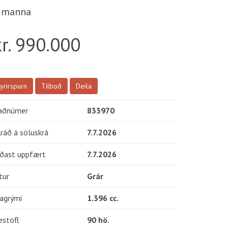
 manna
kr. 990.000
yrirspurn
Tilboð
Deila
aðnúmer
833970
ráð á söluskrá
7.7.2026
íðast uppfært
7.7.2026
tur
Grár
lagrými
1.396 cc.
estöfl
90 hö.