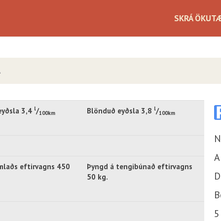
SKRÁ ÖKUTÆ
Sjálfskipting
.
Beinskipting
A
Á staðnum
Flott verð
km.
4x4
l
l
yðsla 3,4
/
Blönduð eyðsla 3,8
/
100km
100km
N
A
laðs eftirvagns 450
Þyngd á tengibúnað eftirvagns
D
50 kg.
B
5