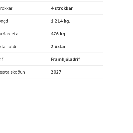
rokkar
4 strokkar
yngd
1.214 kg.
urðargeta
476 kg.
lafjöldi
2 öxlar
if
Framhjóladrif
æsta skoðun
2027