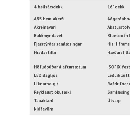
4 heilsársdekk
16" dekk
ABS hemlakerfi
Aðgerðahna
Akreinavari
Aksturstöl
Bakkmyndavél
Bluetooth 
Fjarstýrðar samlæsingar
Hiti í fra
Hraðastillir
Hæðarstill
Höfuðpúðar á aftursætum
ISOFIX fes
LED dagljós
Leðurklætt 
Líknarbelgir
Rafdrifnar 
Reyklaust ökutæki
Samlæsing
Tauáklæði
Útvarp
Þjófavörn