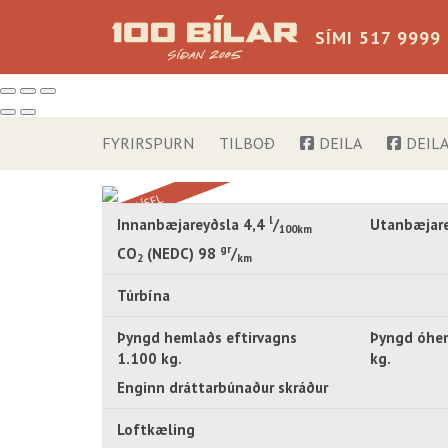
SÍMI 517 9999
Verð þ.kr
FYRIRSPURN
TILBOÐ
DEILA
DEIL
Árgerð
Akstur þ.
DÍSEL
l
Innanbæjareyðsla 4,4
/
Utanbæjare
100km
gr
CO
(NEDC) 98
/
2
km
Túrbína
Þyngd hemlaðs eftirvagns
Þyngd óhem
1.100 kg.
kg.
Enginn dráttarbúnaður skráður
Loftkæling