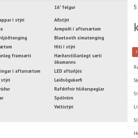
5
16" felgur
ppar í stýri
Aflstýri
va
Armpúði í aftursætum
hljóðtenging
Bluetooth símatenging
msætum
Hiti í stýri
F
anleg framsæti
Hæðarstillanlegt sæti
ökumanns
R
tingar í aftursætum
LED afturljós
stýri
Leiðsögukerfi
Sk
rúður
Rafdrifnir hliðarspeglar
S
ar
Spólvörn
Li
Veltistýri
S
H