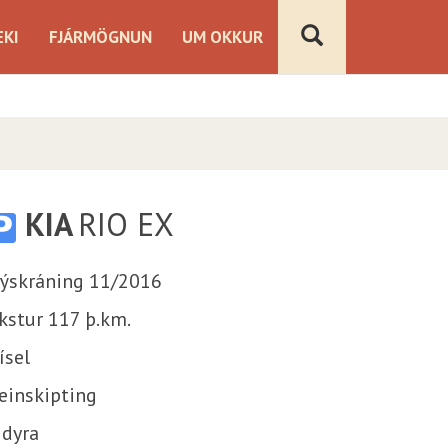
KI
FJÁRMÖGNUN
UM OKKUR
Bensín
Dísel
Rafmagn
Hybrid
Plug-in Hybrid
KIA
RIO EX
ýskráning 11/2016
kstur 117 þ.km.
ísel
einskipting
 dyra