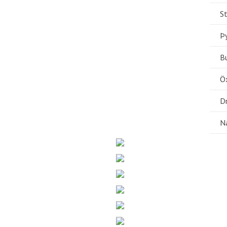
St
Þ
B
Öx
Dr
N