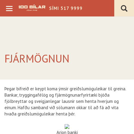
SÍMI 517 9999
FJÁRMÖGNUN
Verð þ.kr.
Árgerð
Þegar bifreið er keypt koma ýmsir greiðslumöguleikar til greina.
Akstur þ.km.
Bankar, tryggingafélög og fjármögnunarfyrirtæki bjóða
fjölbreyttar og sveigjanlegar lausnir sem henta hverjum og
Sjálfskipting
Bensín
einum. Hafðu samband við sölumann okkar til að fá að vita
Beinskipting
Dísel
hvaða greiðslumöguleikar henta þér.
Á staðnum
Rafmagn
Flott verð
Hybrid
Arion banki
4x4
Plug-in Hybrid