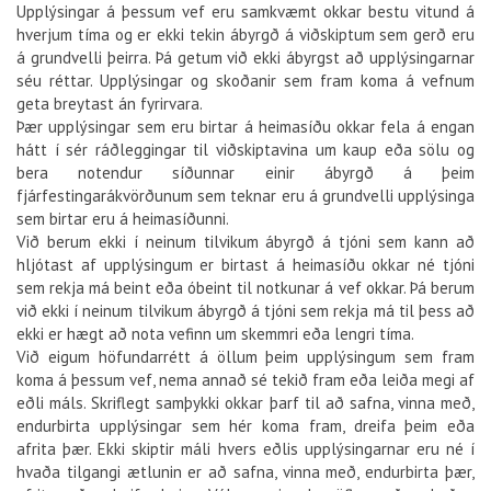
Upplýsingar á þessum vef eru samkvæmt okkar bestu vitund á
hverjum tíma og er ekki tekin ábyrgð á viðskiptum sem gerð eru
á grundvelli þeirra. Þá getum við ekki ábyrgst að upplýsingarnar
séu réttar. Upplýsingar og skoðanir sem fram koma á vefnum
geta breytast án fyrirvara.
Þær upplýsingar sem eru birtar á heimasíðu okkar fela á engan
hátt í sér ráðleggingar til viðskiptavina um kaup eða sölu og
bera notendur síðunnar einir ábyrgð á þeim
fjárfestingarákvörðunum sem teknar eru á grundvelli upplýsinga
sem birtar eru á heimasíðunni.
Við berum ekki í neinum tilvikum ábyrgð á tjóni sem kann að
hljótast af upplýsingum er birtast á heimasíðu okkar né tjóni
sem rekja má beint eða óbeint til notkunar á vef okkar. Þá berum
við ekki í neinum tilvikum ábyrgð á tjóni sem rekja má til þess að
ekki er hægt að nota vefinn um skemmri eða lengri tíma.
Við eigum höfundarrétt á öllum þeim upplýsingum sem fram
koma á þessum vef, nema annað sé tekið fram eða leiða megi af
eðli máls. Skriflegt samþykki okkar þarf til að safna, vinna með,
endurbirta upplýsingar sem hér koma fram, dreifa þeim eða
afrita þær. Ekki skiptir máli hvers eðlis upplýsingarnar eru né í
hvaða tilgangi ætlunin er að safna, vinna með, endurbirta þær,