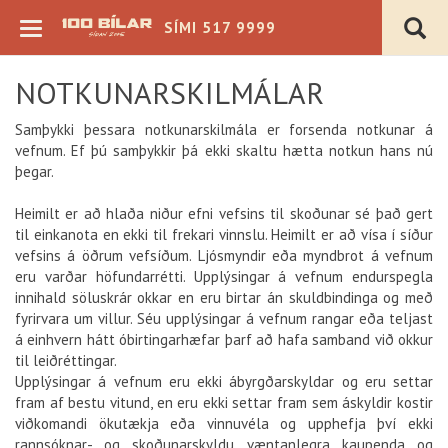
SÍMI 517 9999
NOTKUNARSKILMÁLAR
Samþykki þessara notkunarskilmála er forsenda notkunar á
vefnum. Ef þú samþykkir þá ekki skaltu hætta notkun hans nú
þegar.
Heimilt er að hlaða niður efni vefsins til skoðunar sé það gert
Verð þ.kr.
til einkanota en ekki til frekari vinnslu. Heimilt er að vísa í síður
vefsins á öðrum vefsíðum. Ljósmyndir eða myndbrot á vefnum
Árgerð
eru varðar höfundarrétti. Upplýsingar á vefnum endurspegla
innihald söluskrár okkar en eru birtar án skuldbindinga og með
Akstur þ.km.
fyrirvara um villur. Séu upplýsingar á vefnum rangar eða teljast
á einhvern hátt óbirtingarhæfar þarf að hafa samband við okkur
Sjálfskipting
Bensín
til leiðréttingar.
Beinskipting
Dísel
Upplýsingar á vefnum eru ekki ábyrgðarskyldar og eru settar
Á staðnum
Rafmagn
fram af bestu vitund, en eru ekki settar fram sem áskyldir kostir
Flott verð
Hybrid
viðkomandi ökutækja eða vinnuvéla og upphefja því ekki
rannsóknar- og skoðunarskyldu væntanlegra kaupenda og
4x4
Plug-in Hybrid