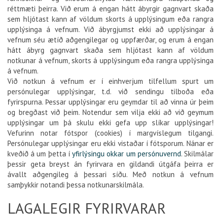
réttmæti þeirra. Við erum á engan hátt ábyrgir gagnvart skaða
sem hljótast kann af völdum skorts á upplýsingum eða rangra
upplýsinga á vefnum. Við ábyrgjumst ekki að upplýsingar á
vefnum séu ætíð aðgengilegar og uppfærðar, og erum á engan
hátt ábyrg gagnvart skaða sem hljótast kann af völdum
notkunar á vefnum, skorts á upplýsingum eða rangra upplýsinga
á vefnum.
Við notkun á vefnum er í einhverjum tilfellum spurt um
persónulegar upplýsingar, t.d. við sendingu tilboða eða
fyrirspurna. Þessar upplýsingar eru geymdar til að vinna úr þeim
og bregðast við þeim. Notendur sem vilja ekki að við geymum
upplýsingar um þá skulu ekki gefa upp slíkar upplýsingar!
Vefurinn notar fótspor (cookies) í margvíslegum tilgangi.
Persónulegar upplýsingar eru ekki vistaðar í fótsporum. Nánar er
kveðið á um þetta í
yfirlýsingu okkar um persónuvernd
. Skilmálar
þessir geta breyst án fyrirvara en gildandi útgáfa þeirra er
ávallt aðgengileg á þessari síðu. Með notkun á vefnum
samþykkir notandi þessa notkunarskilmála.
LAGALEGIR FYRIRVARAR